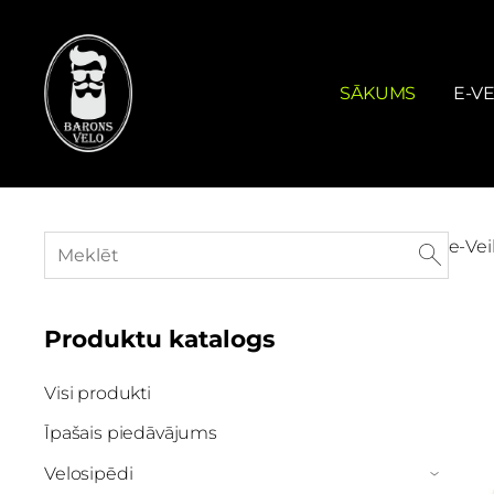
SĀKUMS
E-VE
e-Vei
Produktu katalogs
Visi produkti
Īpašais piedāvājums
Velosipēdi
›