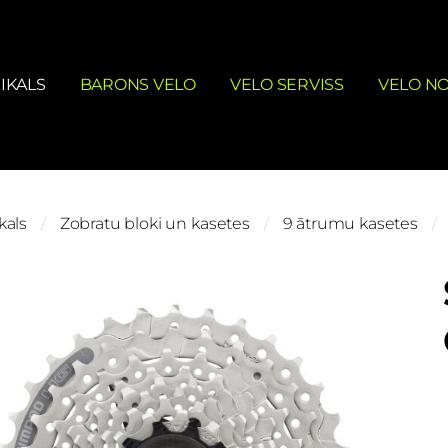
IKALS
BARONS VELO
VELO SERVISS
VELO N
kals
Zobratu bloki un kasetes
9 ātrumu kasetes