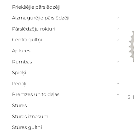
Priekšējie pārslēdzēji
Aizmugurējie pārslēdzēji
›
Pārslēdzēju rokturi
›
Centra gultņi
›
Aploces
Rumbas
›
Spieķi
Pedāļi
›
Bremzes un to daļas
›
SH
Stūres
Stūres iznesumi
Stūres gultņi