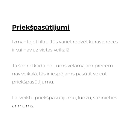
Priekšpasūtījumi
Izmantojot filtru Jūs variet redzēt kuras preces
ir vai nav uz vietas veikalā.
Ja šobrīd kāda no Jums vēlamajām precēm
nav veikalā, tās ir iespējams pasūtīt veicot
priekšpasūtījumu.
Lai veiktu priekšpasūtījumu, lūdzu, sazinieties
ar mums.