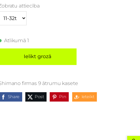
Zobratu attiecība
Atlikumā 1
Ielikt grozā
Shimano firmas 9 ātrumu kasete
Share
Post
Pin
Ieteikt