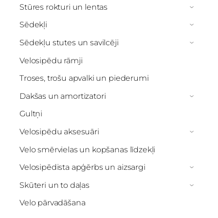
Stūres rokturi un lentas
›
Sēdekļi
›
Sēdekļu stutes un savilcēji
›
Velosipēdu rāmji
Troses, trošu apvalki un piederumi
Dakšas un amortizatori
›
Gultņi
Velosipēdu aksesuāri
›
Velo smērvielas un kopšanas līdzekļi
Velosipēdista apģērbs un aizsargi
›
Skūteri un to daļas
›
Velo pārvadāšana