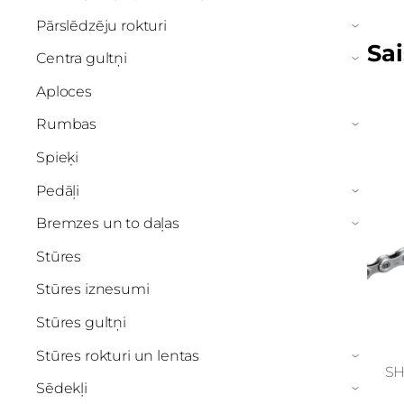
Pārslēdzēju rokturi
›
Sai
Centra gultņi
›
Aploces
Rumbas
›
Spieķi
Pedāļi
›
Bremzes un to daļas
›
Stūres
Stūres iznesumi
Stūres gultņi
Stūres rokturi un lentas
›
SH
Sēdekļi
›