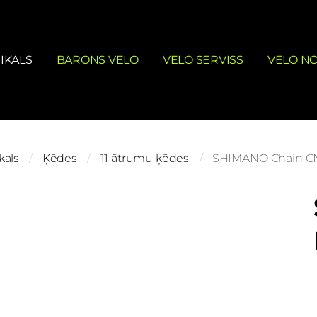
IKALS
BARONS VELO
VELO SERVISS
VELO N
kals
Ķēdes
11 ātrumu ķēdes
SHIMANO Chain C