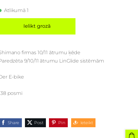
Atlikumā 1
Ielikt grozā
Shimano firmas 10/11 ātrumu ķēde
Paredzēta 9/10/11 ātrumu LinGlide sistēmām
Der E-bike
138 posmi
Share
Post
Pin
Ieteikt