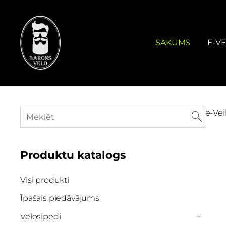
SĀKUMS
E-VE
e-Vei
Produktu katalogs
Visi produkti
Īpašais piedāvājums
Velosipēdi
›