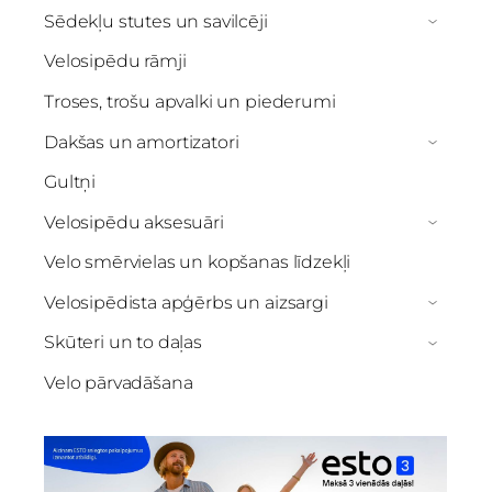
Sēdekļu stutes un savilcēji
›
Velosipēdu rāmji
Troses, trošu apvalki un piederumi
Dakšas un amortizatori
›
Gultņi
Velosipēdu aksesuāri
›
Velo smērvielas un kopšanas līdzekļi
Velosipēdista apģērbs un aizsargi
›
Skūteri un to daļas
›
Velo pārvadāšana