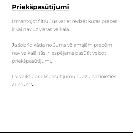
Priekšpasūtījumi
Izmantojot filtru Jūs variet redzēt kuras preces
ir vai nav uz vietas veikalā.
Ja šobrīd kāda no Jums vēlamajām precēm
nav veikalā, tās ir iespējams pasūtīt veicot
priekšpasūtījumu.
Lai veiktu priekšpasūtījumu, lūdzu, sazinieties
ar mums.