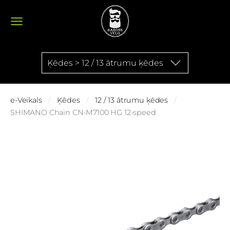
Ķēdes > 12 / 13 ātrumu ķēdes
e-Veikals
Ķēdes
12 / 13 ātrumu ķēdes
SHIMANO Chain CN-M7100 HG 12-speed