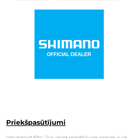
Priekšpasūtījumi
Izmantojot filtru Jūs variet redzēt kuras preces ir vai