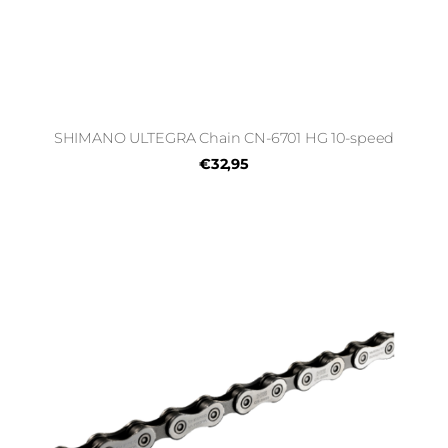
SHIMANO ULTEGRA Chain CN-6701 HG 10-speed
€32,95