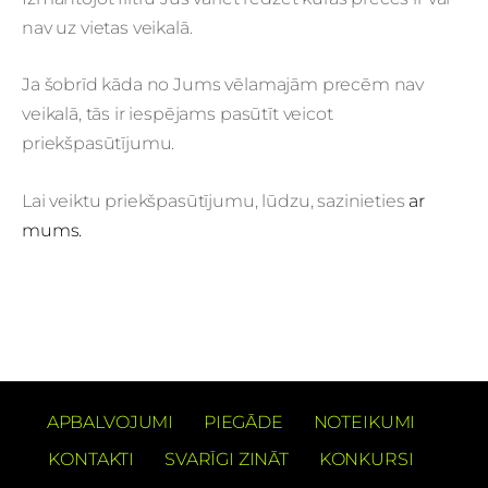
nav uz vietas veikalā.
Ja šobrīd kāda no Jums vēlamajām precēm nav
veikalā, tās ir iespējams pasūtīt veicot
priekšpasūtījumu.
Lai veiktu priekšpasūtījumu, lūdzu, sazinieties
ar
mums.
APBALVOJUMI
PIEGĀDE
NOTEIKUMI
KONTAKTI
SVARĪGI ZINĀT
KONKURSI