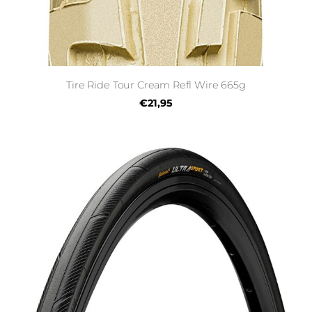
Tire Ride Tour Cream Refl Wire 665g
€21,95