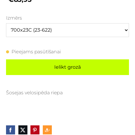
Izmērs
Pieejams pasūtīšanai
Ielikt grozā
Šosejas velosipēda riepa