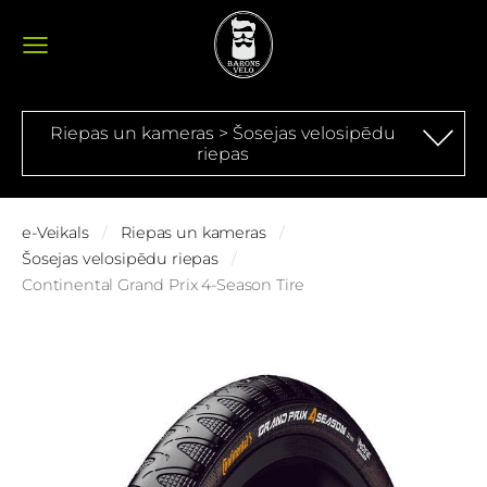
Riepas un kameras > Šosejas velosipēdu
riepas
e-Veikals
Riepas un kameras
Šosejas velosipēdu riepas
Continental Grand Prix 4-Season Tire