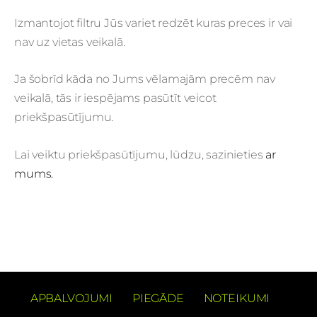
Izmantojot filtru Jūs variet redzēt kuras preces ir vai
nav uz vietas veikalā.
Ja šobrīd kāda no Jums vēlamajām precēm nav
veikalā, tās ir iespējams pasūtīt veicot
priekšpasūtījumu.
Lai veiktu priekšpasūtījumu, lūdzu, sazinieties
ar
mums.
APBALVOJUMI
PIEGĀDE
NOTEIKUMI