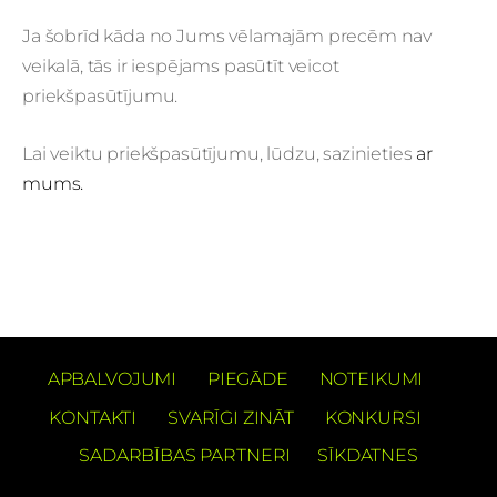
Ja šobrīd kāda no Jums vēlamajām precēm nav
veikalā, tās ir iespējams pasūtīt veicot
priekšpasūtījumu.
Lai veiktu priekšpasūtījumu, lūdzu, sazinieties
ar
mums.
APBALVOJUMI
PIEGĀDE
NOTEIKUMI
KONTAKTI
SVARĪGI ZINĀT
KONKURSI
SADARBĪBAS PARTNERI
SĪKDATNES