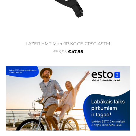
LAZER HMT MazeJR KC CE-CPSC-ASTM
€47,95
€53,95