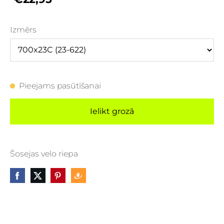
Izmērs
Pieejams pasūtīšanai
Ielikt grozā
Šosejas velo riepa