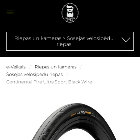
Riepas un kameras > Šosejas velosipēdu
riepas
e-Veikals
Riepas un kameras
Šosejas velosipēdu riepas
Continental Tire Ultra Sport Black Wire