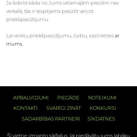
Ja šobrīd kāda no Jums vēlamajām precēm nav
veikalā, tās ir iespējams pasūtīt veicot
priekšpasūtījumu.
Lai veiktu priekšpasūtījumu, lūdzu, sazinieties
ar
mums.
APBALVOJUMI
PIEGĀDE
NOTEIKUMI
KONTAKTI
SVARĪGI ZINĀT
KONKURSI
SADARBĪBAS PARTNERI
SĪKDATNES
Šī vietne izmanto sīkfailus, lai piedāvātu jums labāku