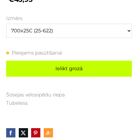
Izmērs
Pieejams pasūtīšanai
Ielikt grozā
Šosejas velosipēdu riepa
Tubeless