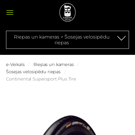
Riepas un kameras > Šosejas velosipēdu
riepas
e-Veikals
Riepas un kameras
Šosejas velosipēdu riepas
Continental Supersport Plus Tire