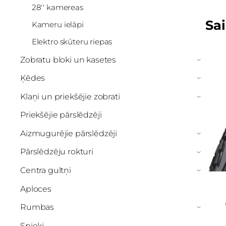
28'' kamereas
Sai
Kameru ielāpi
Elektro skūteru riepas
Zobratu bloki un kasetes
›
Ķēdes
›
Klaņi un priekšējie zobrati
›
Priekšējie pārslēdzēji
Aizmugurējie pārslēdzēji
›
Pārslēdzēju rokturi
›
Centra gultņi
›
Aploces
Rumbas
›
Spieķi