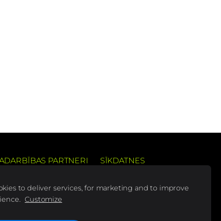
ADARBĪBAS PARTNERI
SĪKDATNES
 pieredzi
kies to deliver services, for marketing and to improve
ience.
Customize