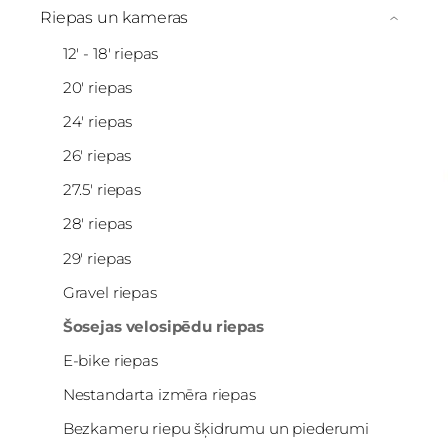
Riepas un kameras
›
12' - 18' riepas
20' riepas
24' riepas
26' riepas
27.5' riepas
28' riepas
29' riepas
Gravel riepas
Šosejas velosipēdu riepas
E-bike riepas
Nestandarta izmēra riepas
Bezkameru riepu šķidrumu un piederumi