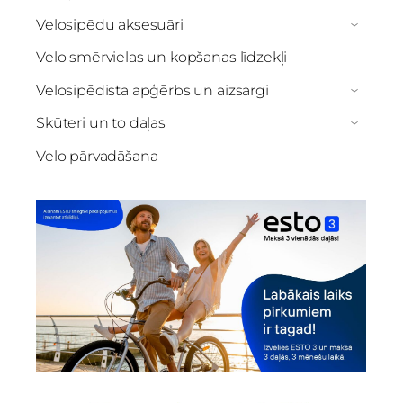
Velosipēdu aksesuāri
›
Velo smērvielas un kopšanas līdzekļi
Velosipēdista apģērbs un aizsargi
›
Skūteri un to daļas
›
Velo pārvadāšana