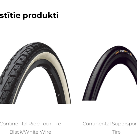
stītie produkti
Continental Ride Tour Tire
Continental Superspor
Black/White Wire
Tire