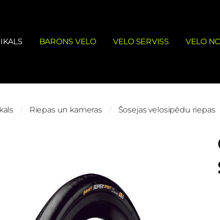
IKALS
BARONS VELO
VELO SERVISS
VELO N
kals
Riepas un kameras
Šosejas velosipēdu riepas