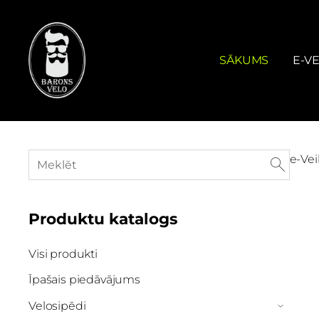
SĀKUMS
E-VE
e-Vei
Produktu katalogs
Visi produkti
Īpašais piedāvājums
Velosipēdi
›