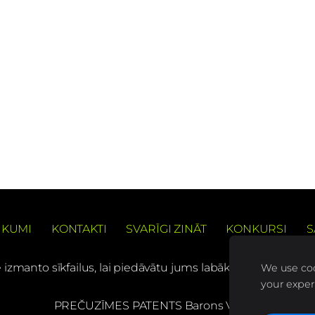
IKUMI
KONTAKTI
SVARĪGI ZINĀT
KONKURSI
S
e izmanto sīkfailus, lai piedāvātu jums labāku pārlūkošanas
We use coo
your exper
PREČUZĪMES PATENTS Barons Velo®