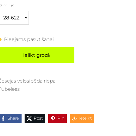
Izmērs
Pieejams pasūtīšanai
Ielikt grozā
Šosejas velosipēda riepa
Tubeless
Share
Post
Pin
Ieteikt