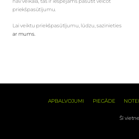
nav veikalā, tās ir iespējams pasūtīt veicot
priekšpasūtījumu.
Lai veiktu priekšpasūtījumu, lūdzu, sazinieties
ar mums.
APBALVOJUMI
PIEGĀDE
NOTE
Šī vietn