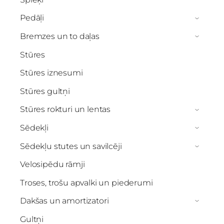
Pedāļi
›
Bremzes un to daļas
›
Stūres
Stūres iznesumi
Stūres gultņi
Stūres rokturi un lentas
›
Sēdekļi
›
Sēdekļu stutes un savilcēji
›
Velosipēdu rāmji
Troses, trošu apvalki un piederumi
Dakšas un amortizatori
›
Gultņi