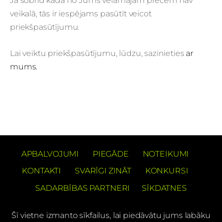
Ja šobrīd kāda no Jums vēlamajām precēm nav
veikalā, tās ir iespējams pasūtīt veicot
priekšpasūtījumu.
Lai veiktu priekšpasūtījumu, lūdzu, sazinieties
ar
mums.
APBALVOJUMI
PIEGĀDE
NOTEIKUMI
KONTAKTI
SVARĪGI ZINĀT
KONKURSI
SADARBĪBAS PARTNERI
SĪKDATNES
Šī vietne izmanto sīkfailus, lai piedāvātu jums labāku