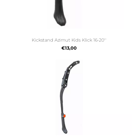
Kickstand Azimut Kids Klick 16-20''
€13,00