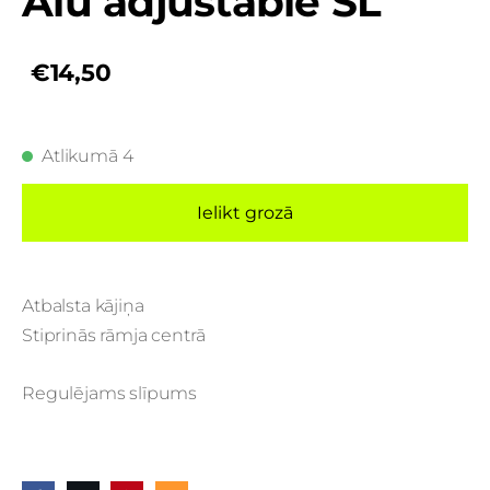
Alu adjustable SL
€14,50
Atlikumā 4
Ielikt grozā
Atbalsta kājiņa
Stiprinās rāmja centrā
Regulējams slīpums