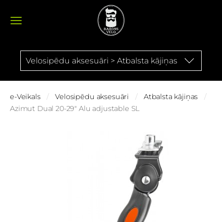
Velosipēdu aksesuāri > Atbalsta kājiņas
e-Veikals
Velosipēdu aksesuāri
Atbalsta kājiņas
Azimut Dual 20-29" Alu adjustable SL