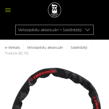
Velosipēdu aksesuāri > Saslēdzēji
e-Veikals
Velosipēdu aksesuāri
Saslēdzēji
Trelock BC 115