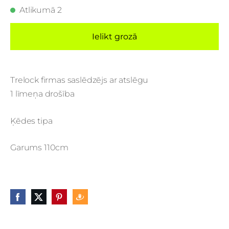
Atlikumā 2
Ielikt grozā
Trelock firmas saslēdzējs ar atslēgu
1 līmeņa drošība
Ķēdes tipa
Garums 110cm