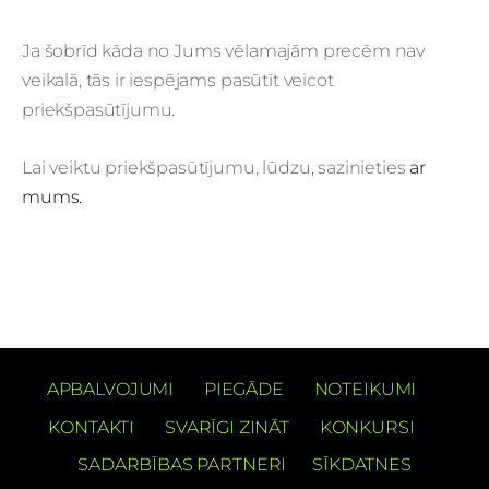
Ja šobrīd kāda no Jums vēlamajām precēm nav
veikalā, tās ir iespējams pasūtīt veicot
priekšpasūtījumu.
Lai veiktu priekšpasūtījumu, lūdzu, sazinieties
ar
mums.
APBALVOJUMI
PIEGĀDE
NOTEIKUMI
KONTAKTI
SVARĪGI ZINĀT
KONKURSI
SADARBĪBAS PARTNERI
SĪKDATNES