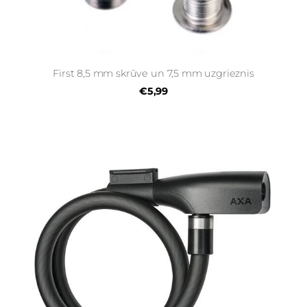
First 8,5 mm skrūve un 7,5 mm uzgrieznis
€5,99