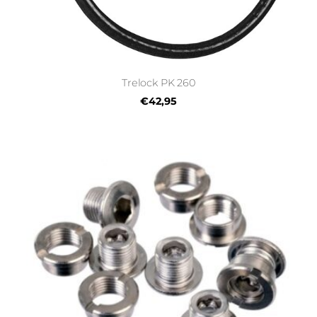
Trelock PK 260
€42,95