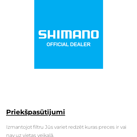
Priekšpasūtījumi
Izmantojot filtru Jūs variet redzēt kuras preces ir vai
nav uz vietas veikalā.