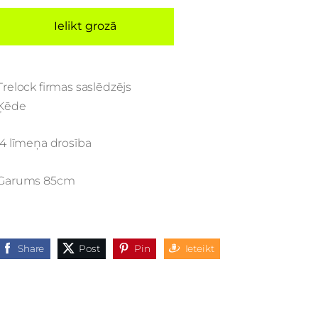
Ielikt grozā
Trelock firmas saslēdzējs
Ķēde
4 līmeņa drosība
Garums 85cm
Share
Post
Pin
Ieteikt