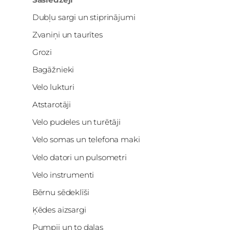
Dubļu sargi un stiprinājumi
Zvaniņi un taurītes
Grozi
Bagāžnieki
Velo lukturi
Atstarotāji
Velo pudeles un turētāji
Velo somas un telefona maki
Velo datori un pulsometri
Velo instrumenti
Bērnu sēdeklīši
Ķēdes aizsargi
Pumpji un to daļas