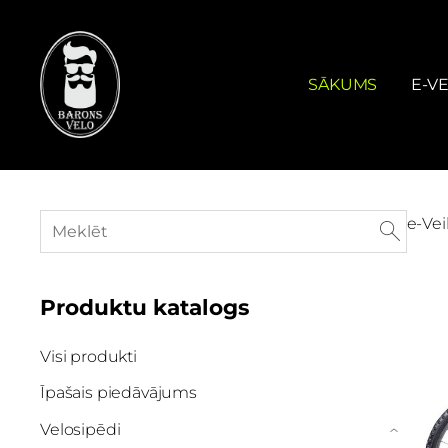
SĀKUMS
E-VE
e-Vei
Produktu katalogs
Visi produkti
Īpašais piedāvājums
Velosipēdi
›