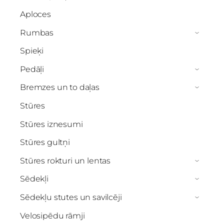
Aploces
Rumbas
›
Spieķi
Pedāļi
›
Bremzes un to daļas
›
Stūres
Stūres iznesumi
Stūres gultņi
Stūres rokturi un lentas
›
Sēdekļi
›
Sēdekļu stutes un savilcēji
›
Velosipēdu rāmji