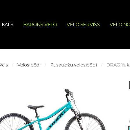
IKALS
BARONS VELO
VELO SERVISS
VELO N
kals
Velosipēdi
Pusaudžu velosipēdi
DRAG Yuki 