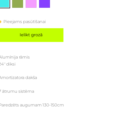
Pieejams pasūtīšanai
Ielikt grozā
Alumīnija rāmis
24'' diksi
Amortizatora dakša
7 ātrumu sistēma
Paredzēts augumam 130-150cm