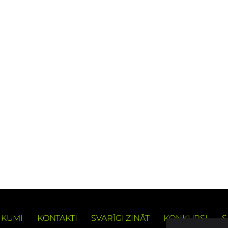
IKUMI
KONTAKTI
SVARĪGI ZINĀT
KONKURSI
S