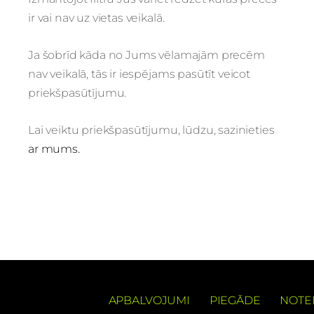
ir vai nav uz vietas veikalā.
Ja šobrīd kāda no Jums vēlamajām precēm
nav veikalā, tās ir iespējams pasūtīt veicot
priekšpasūtījumu.
Lai veiktu priekšpasūtījumu, lūdzu, sazinieties
ar mums.
APBALVOJUMI
PIEGĀDE
NOTE