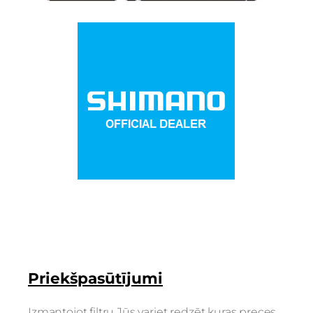
Priekšpasūtījumi
Izmantojot filtru Jūs variet redzēt kuras preces