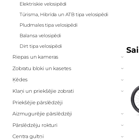
Elektriskie velosipēdi
Tūrisma, Hibrīda un ATB tipa velosipēdi
Pludmales tipa velosipēdi
Balansa velosipēdi
Dirt tipa velosipēdi
Sai
Riepas un kameras
›
Zobratu bloki un kasetes
›
Ķēdes
›
Klaņi un priekšējie zobrati
›
Priekšējie pārslēdzēji
Aizmugurējie pārslēdzēji
›
Pārslēdzēju rokturi
›
Centra gultņi
›