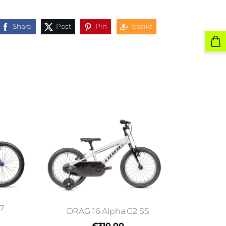
Share
Post
Pin
Ieteikt
7
DRAG 16 Alpha G2 SS
€310,00