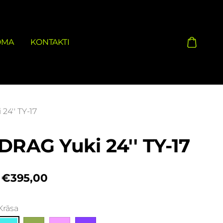
OMA
KONTAKTI
24'' TY-17
DRAG Yuki 24'' TY-17
€395,00
Krāsa