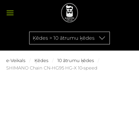
Ķēdes > 10 ātrumu ķēdes
e-Veikals
Ķēdes
10 ātrumu ķēdes
SHIMANO Chain CN-HG95 HG-X 10-speed