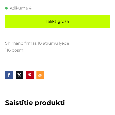
Atlikumā 4
Ielikt grozā
Shimano firmas 10 ātrumu ķēde
116 posmi
Saistītie produkti