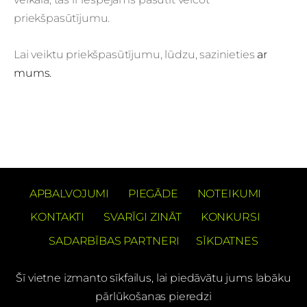
priekšpasūtījumu.
Lai veiktu priekšpasūtījumu, lūdzu, sazinieties
ar
mums.
APBALVOJUMI
PIEGĀDE
NOTEIKUMI
KONTAKTI
SVARĪGI ZINĀT
KONKURSI
SADARBĪBAS PARTNERI
SĪKDATNES
Šī vietne izmanto sīkfailus, lai piedāvātu jums labāku
pārlūkošanas pieredzi