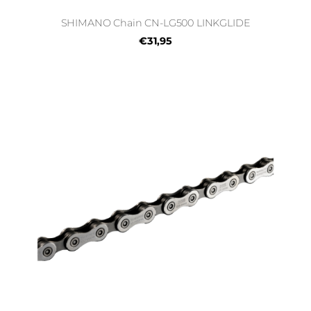
SHIMANO Chain CN-LG500 LINKGLIDE
€31,95